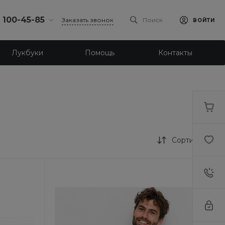
) 100-45-85
Заказать звонок
Поиск
ВОЙТИ
0-45-85
Лукбуки
Помощь
Контакты
к,
 д.93, оф. 6
-18:30
ходной
eb.ru
7-80-70
к,
ш., 64
Сортировка
-18:30
ходной
eb.ru