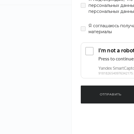
персональных данны
персональных данны
Цвет
Я
соглашаюсь
получ
материалы
Материал
Длина
Длина рукава
ОТПРАВИТЬ
Узор
Застежка
Мужская курт
Jay Basics T9