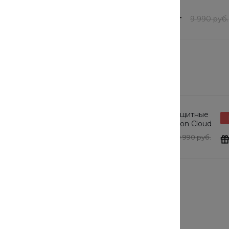
В наличии
76 шт
шт
7 992 руб.
/
шт
9 990 руб.
9 990 руб.
товарам этого раздела
защитные
Солнцезащитные
Подарок
tton Cloud
очки Cotton Cloud
y Basics
Blue Jay Basics
0 руб.
24 190 руб.
19 990 руб.
Выбрать