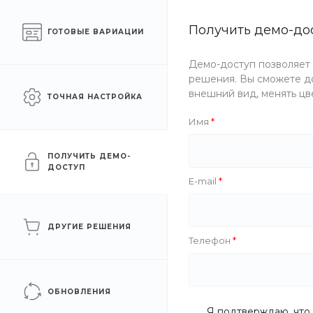
Готовый интернет-
Получить демо-до
Челябинск
ГОТОВЫЕ ВАРИАЦИИ
магазин одежды
Демо-доступ позволяет
Каталог одежды
Акции
решения. Вы сможете до
внешний вид, менять цв
ТОЧНАЯ НАСТРОЙКА
Главная
/
Каталог одежды
/
Мужчинам
/
Куртки
/
Бушла
Имя
Бушлаты
ПОЛУЧИТЬ ДЕМО-
ДОСТУП
E-mail
ФИЛЬТР
ДРУГИЕ РЕШЕНИЯ
Телефон
Цена
Бренд
ОБНОВЛЕНИЯ
Я подтверждаю, что 