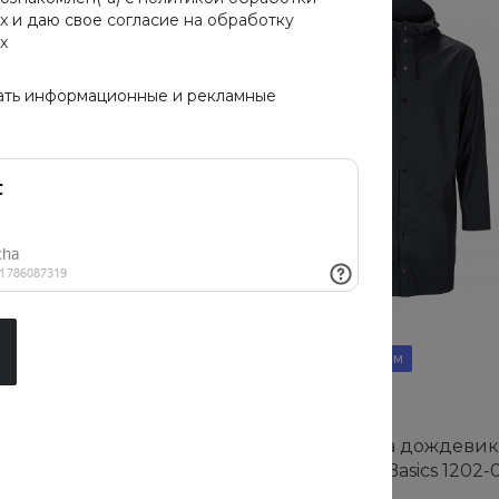
х
и даю свое
согласие на обработку
х
ать информационные и рекламные
Хит
Рекомендуем
ка Cotton Cloud Blue
Мужская куртка дождевик
3BP80C5
Cloud Blue Jay Basics 1202-