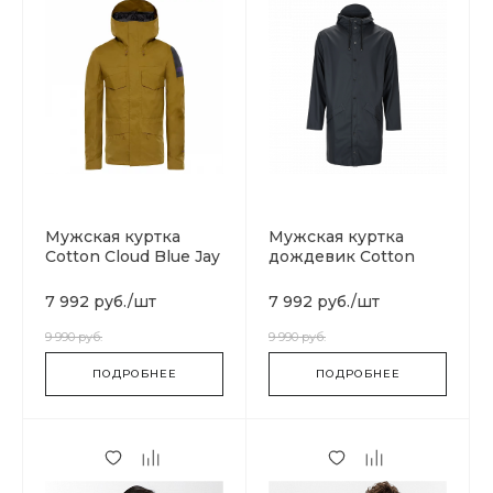
Мужская куртка
Мужская куртка
Cotton Cloud Blue Jay
дождевик Cotton
Basics T93BP80C5
Cloud Blue Jay Basics
1202-04
7 992 руб.
/
шт
7 992 руб.
/
шт
9 990 руб.
9 990 руб.
ПОДРОБНЕЕ
ПОДРОБНЕЕ