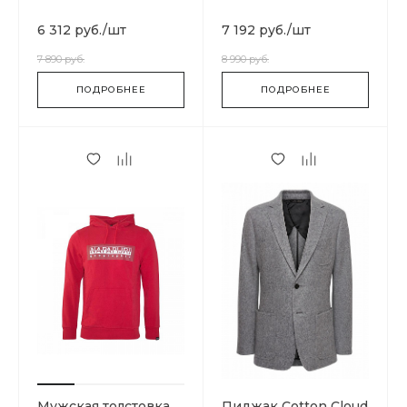
Basics T93MIF9QX
Basics N0YKCC041
6 312 руб.
/
шт
7 192 руб.
/
шт
7 890 руб.
8 990 руб.
ПОДРОБНЕЕ
ПОДРОБНЕЕ
Мужская толстовка
Пиджак Cotton Cloud