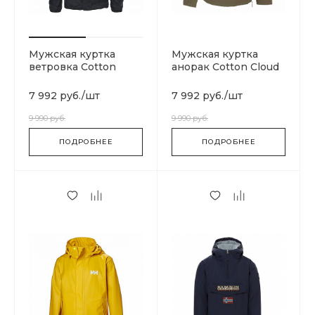
Мужская куртка
Мужская куртка
ветровка Cotton
анорак Cotton Cloud
Cloud Blue Jay Basics
Blue Jay Basics Green
T0CH37C4V
N0YHC0GD6
7 992 руб.
/
шт
7 992 руб.
/
шт
9 990 руб.
9 990 руб.
ПОДРОБНЕЕ
ПОДРОБНЕЕ