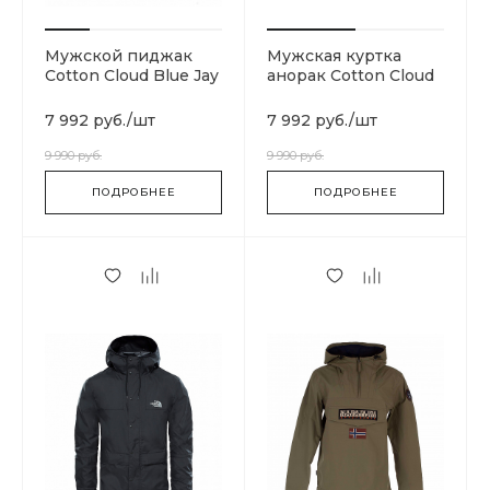
Мужской пиджак
Мужская куртка
Cotton Cloud Blue Jay
анорак Cotton Cloud
Basics 20101-NAVY
Blue Jay Basics
T93MID9QX
7 992 руб.
/
шт
7 992 руб.
/
шт
9 990 руб.
9 990 руб.
ПОДРОБНЕЕ
ПОДРОБНЕЕ