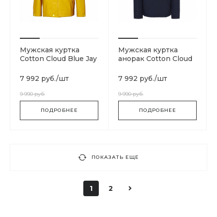
Мужская куртка
Мужская куртка
Cotton Cloud Blue Jay
анорак Cotton Cloud
Basics Yellow 53267-
Blue Jay Basics 176
344
7 992 руб.
/
шт
7 992 руб.
/
шт
9 990 руб.
9 990 руб.
ПОДРОБНЕЕ
ПОДРОБНЕЕ
ПОКАЗАТЬ ЕЩЕ
1
2