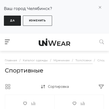
Ваш город Челябинск?
ДА
ИЗМЕНИТЬ
Главная
/
Каталог одежды
/
Мужчинам
/
Толстовки
/
Спорти
Спортивные
Сортировка