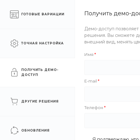
Готовый интернет-
Получить демо-до
Челябинск
ГОТОВЫЕ ВАРИАЦИИ
магазин одежды
Демо-доступ позволяет
Каталог одежды
Акции
решения. Вы сможете до
внешний вид, менять цв
ТОЧНАЯ НАСТРОЙКА
Главная
/
Каталог одежды
/
Мужчинам
/
Куртки
/
Пухов
Имя
Пуховики
ПОЛУЧИТЬ ДЕМО-
ДОСТУП
E-mail
ФИЛЬТР
ДРУГИЕ РЕШЕНИЯ
Телефон
Цена
Бренд
ОБНОВЛЕНИЯ
Я подтверждаю, что 