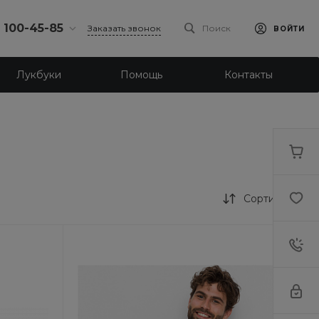
) 100-45-85
Заказать звонок
Поиск
ВОЙТИ
0-45-85
Лукбуки
Помощь
Контакты
к,
 д.93, оф. 6
-18:30
ходной
eb.ru
7-80-70
к,
ш., 64
Сортировка
-18:30
ходной
eb.ru