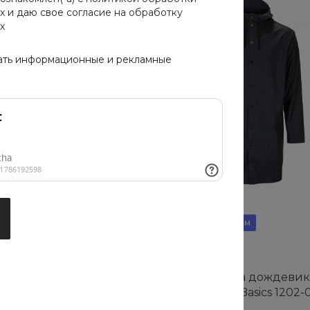
х
и даю свое
согласие на обработку
х
ать информационные и рекламные
Хит
Рекомендуем
ка Cotton Cloud Blue
Мужская куртка дождевик
3BP80C5
Cloud Blue Jay Basics 1202-