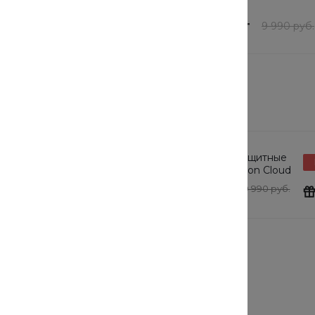
В наличии
76 шт
шт
7 992 руб.
/
шт
9 990 руб.
9 990 руб.
товарам этого раздела
защитные
Солнцезащитные
Подарок
tton Cloud
очки Cotton Cloud
y Basics
Blue Jay Basics
0 руб.
24 190 руб.
19 990 руб.
Выбрать