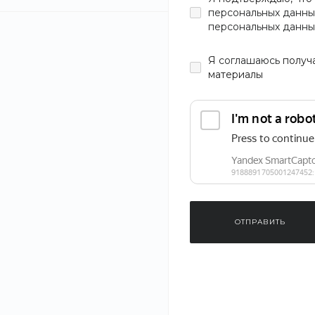
персональных данны
персональных данны
Цвет
Я
соглашаюсь
получ
материалы
Материал
Длина
Длина рукава
ОТПРАВИТЬ
Узор
Застежка
Мужская курт
Jay Basics T9