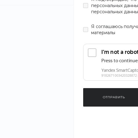
персональных данны
персональных данны
Цвет
Я
соглашаюсь
получ
материалы
Материал
Узор
Застежка
ОТПРАВИТЬ
Размер
Рекомендуем
Сапоги зимн
20