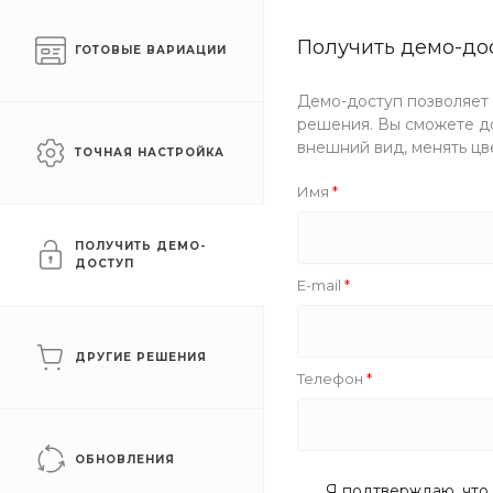
Готовый интернет-
Получить демо-до
Челябинск
ГОТОВЫЕ ВАРИАЦИИ
магазин одежды
Демо-доступ позволяет
Каталог одежды
Акции
решения. Вы сможете до
внешний вид, менять цв
ТОЧНАЯ НАСТРОЙКА
Главная
/
Каталог одежды
/
Детям
/
Обувь
/
Сапоги
Имя
Сапоги
ПОЛУЧИТЬ ДЕМО-
ДОСТУП
E-mail
ФИЛЬТР
ДРУГИЕ РЕШЕНИЯ
Телефон
Цена
Бренд
ОБНОВЛЕНИЯ
Я подтверждаю, что 