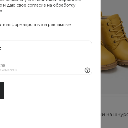
х
и даю свое
согласие на обработку
х
ать информационные и рекламные
Новинка
ие
Детские ботинки на шнур