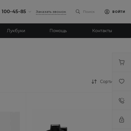
) 100-45-85
Заказать звонок
Поиск
ВОЙТИ
0-45-85
Лукбуки
Помощь
Контакты
к,
 д.93, оф. 6
-18:30
ходной
eb.ru
7-80-70
к,
ш., 64
Сортировка
-18:30
ходной
eb.ru