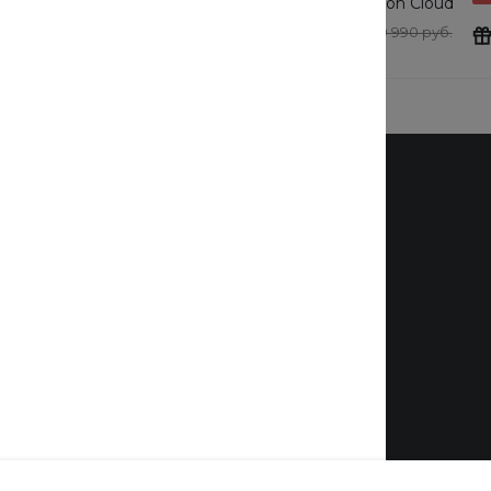
tton Cloud
очки Cotton Cloud
y Basics
Blue Jay Basics
0 руб.
24 190 руб.
19 990 руб.
Выбрать
Бренды