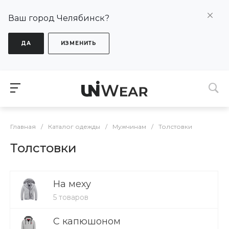
Ваш город Челябинск?
ДА
ИЗМЕНИТЬ
Главная
/
Каталог одежды
/
Мужчинам
/
Толстовки
Толстовки
На меху
5 товаров
С капюшоном