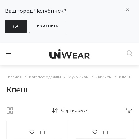
Ваш город Челябинск?
ДА
ИЗМЕНИТЬ
Главная
/
Каталог одежды
/
Мужчинам
/
Джинсы
/
Клеш
Клеш
Сортировка