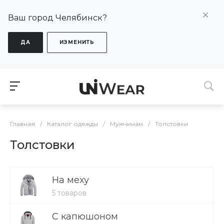
Ваш город Челябинск?
ДА
ИЗМЕНИТЬ
Главная
/
Каталог одежды
/
Мужчинам
/
Толстовки
Толстовки
На меху
5 товаров
С капюшоном