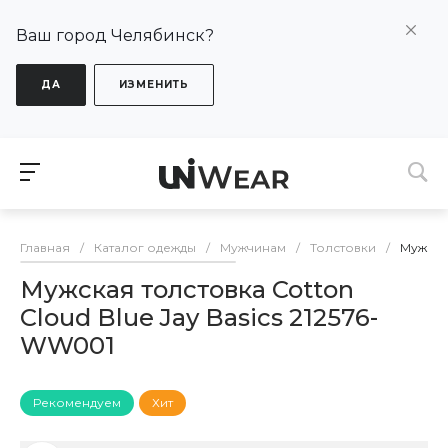
Ваш город Челябинск?
ДА
ИЗМЕНИТЬ
Главная
/
Каталог одежды
/
Мужчинам
/
Толстовки
/
Мужская
Мужская толстовка Cotton
Cloud Blue Jay Basics 212576-
WW001
Рекомендуем
Хит