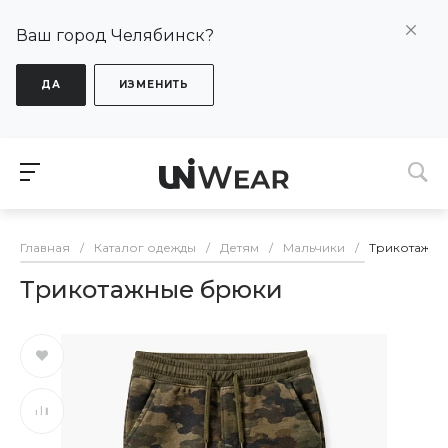
Ваш город Челябинск?
ДА
ИЗМЕНИТЬ
Главная
/
Каталог одежды
/
Детям
/
Мальчики
/
Трикотажны
Трикотажные брюки