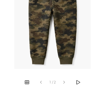
‹
›
1
/
2