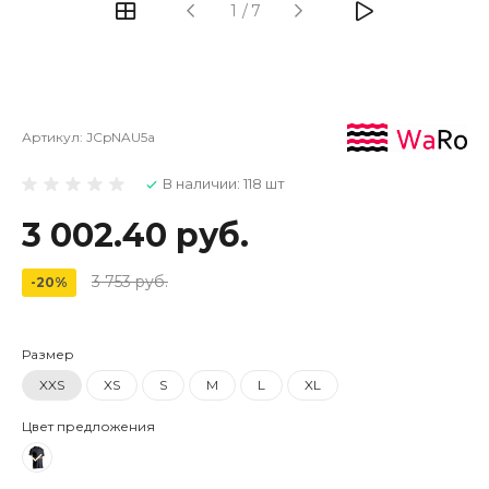
1
/
7
Артикул:
JCpNAU5a
В наличии: 118 шт
3 002.40 руб.
3 753 руб.
-20%
Размер
XXS
XS
S
M
L
XL
Цвет предложения