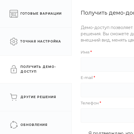
Готовый интернет-
Получить демо-до
Челябинск
ГОТОВЫЕ ВАРИАЦИИ
магазин одежды
Демо-доступ позволяет
Каталог одежды
Акции
решения. Вы сможете до
внешний вид, менять цв
ТОЧНАЯ НАСТРОЙКА
Главная
/
Каталог одежды
/
Спортивная
/
Брюки
/
Брюки 
Имя
Брюки мужские тактическ
ПОЛУЧИТЬ ДЕМО-
ДОСТУП
E-mail
ДРУГИЕ РЕШЕНИЯ
Телефон
ОБНОВЛЕНИЯ
Я подтверждаю, что 