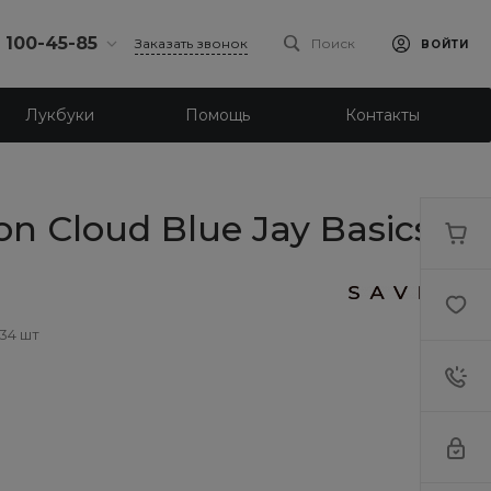
) 100-45-85
Заказать звонок
Поиск
ВОЙТИ
0-45-85
Лукбуки
Помощь
Контакты
к,
 д.93, оф. 6
-18:30
ходной
eb.ru
 Cloud Blue Jay Basics
7-80-70
к,
ш., 64
-18:30
 34 шт
ходной
eb.ru