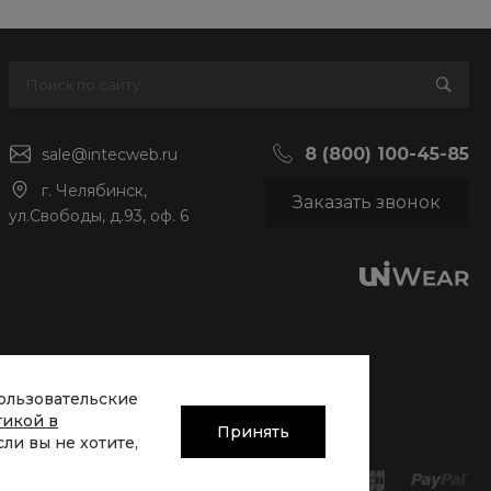
8 (800) 100-45-85
sale@intecweb.ru
г. Челябинск,
Заказать звонок
ул.Свободы, д.93, оф. 6
пользовательские
тикой в
Принять
Если вы не хотите,