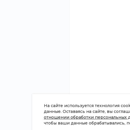
О компании
Помощь
Новости
Покупки
Статьи
Вопрос - ответ
Отзывы
Готовые образы
Вакансии
Возможности
Сотрудники
Согласие на обработку
персональных данных
Политика в отношении обработки
персональных данных
Сертификаты
На сайте используется технология coo
данные. Оставаясь на сайте, вы согла
отношении обработки персональных 
чтобы ваши данные обрабатывались, п
© 2026 Universe, Все права защищены