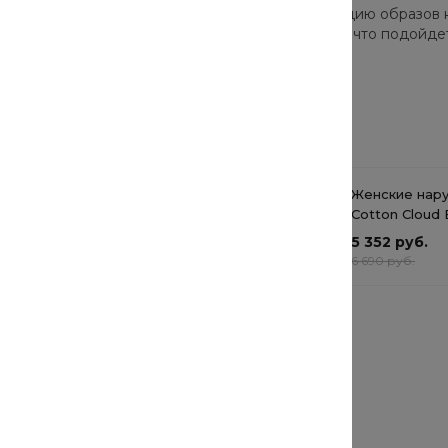
ор моделей позволят собрать стильную коллекцию образов 
одно и актуально в этом сезоне. Они подскажут, что подойде
Сопутствующие товары
Штаны трикотажные для
Женские нар
малыша (2 шт.)
Cotton Cloud 
Basics
от 629.60 руб.
5 352 руб.
от 629.60 руб.
6 690 руб.
Блуза Cotton Cloud Blue
Jay Basics
от 1 592 руб.
от 1 592 руб.