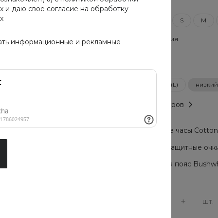
Размер
х
и даю свое
согласие на обработку
х
XXS
XS
S
M
Цвет предложения
ать информационные и рекламные
Рост
высокий рост (L)
низкий 
Таблица размеров
Мужские часы Cotton C
Солнцезащитные очки 
Сумка на пояс Bushwh
-
+
шт.