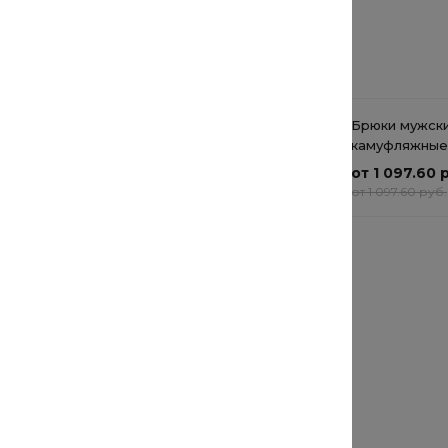
Рекомендуемые товары
Футболка мужская Kiprun
Брюки мужск
Cotton Cloud Blue Jay
камуфляжные
Basics
Cloud Blue Ja
от 1 523.20 руб.
от 1 097.60 
от 1 523.20 руб.
от 1 097.60 руб.
Мужская толстовка
Cotton Cloud Blue Jay
Basics B19164-DARK
от 15 992 руб.
BLUE
от 15 992 руб.