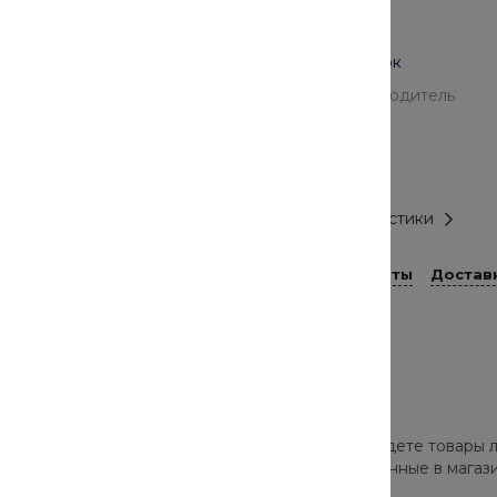
Материал
100.00% Хлопок
Страна-производитель
Япония
Размер
XXS
Все характеристики
Способы оплаты
Достав
роверенных брендов. В нашем каталоге вы найдете товары л
а и скрыть недостатки. Все товары, представленные в мага