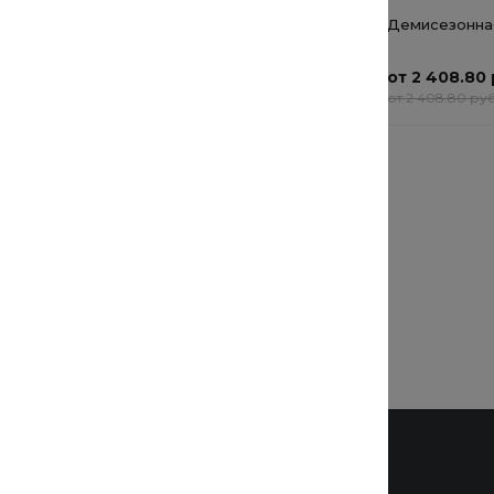
БРЮКИ ЖЕНСКИЕ AM
Демисезонная
900 Cotton Cloud Blue
Jay Basics
от 804.80 руб.
от 2 408.80 
от 804.80 руб.
от 2 408.80 руб
Мужская футболка
Cotton Cloud Blue Jay
Basics N0YHX5160
от 2 552 руб.
от 2 552 руб.
Бренды