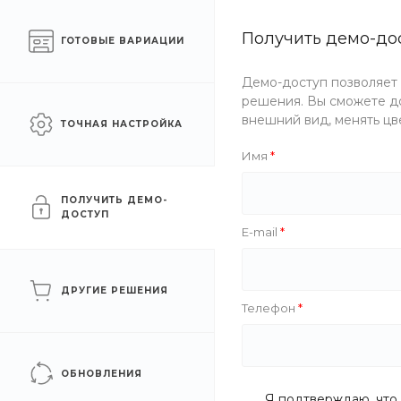
Готовый интернет-
Получить демо-до
Челябинск
ГОТОВЫЕ ВАРИАЦИИ
магазин одежды
Демо-доступ позволяет
Каталог одежды
Акции
решения. Вы сможете до
внешний вид, менять цв
ТОЧНАЯ НАСТРОЙКА
Главная
/
Каталог одежды
/
Спортивная
/
Футболки
/
Фут
Имя
Футболка мужская Kiprun 
ПОЛУЧИТЬ ДЕМО-
ДОСТУП
E-mail
ДРУГИЕ РЕШЕНИЯ
Телефон
ОБНОВЛЕНИЯ
Я подтверждаю, что 