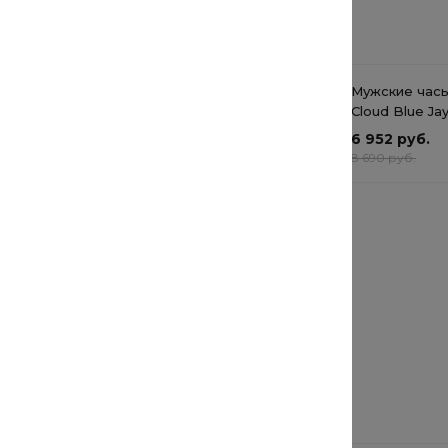
Сопутствующие товары
Джинсы стрейч
Мужские часы
Cloud Blue Ja
от 1 361.60 руб.
6 952 руб.
от 1 361.60 руб.
8 690 руб.
Кепка Cotton Cloud Blue
Jay Basics RK9811-166
от 552 руб.
от 552 руб.
Рекомендуемые товары