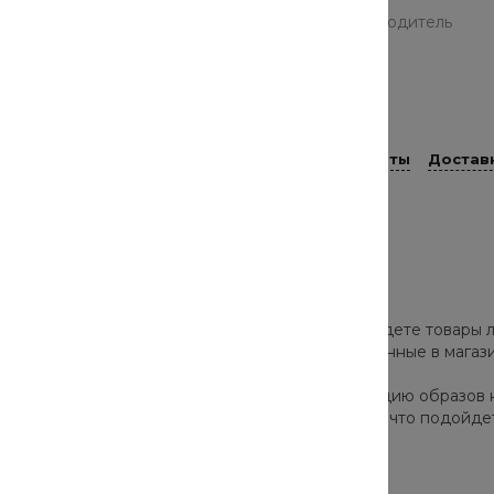
Страна-производитель
Япония
Размер
XXS
Способы оплаты
Достав
роверенных брендов. В нашем каталоге вы найдете товары л
а и скрыть недостатки. Все товары, представленные в мага
ор моделей позволят собрать стильную коллекцию образов 
одно и актуально в этом сезоне. Они подскажут, что подойде