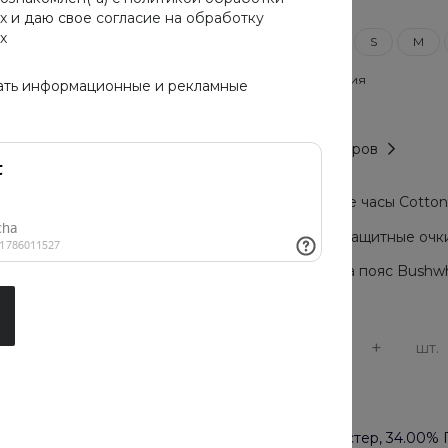
Размер
х
и даю свое
согласие на обработку
х
XXS
XS
S
M
Цвет предложения
ать информационные и рекламные
Таблица размеров
Мужские часы Cotton C
Солнцезащитные очки 
Сумка на пояс Bushwh
-
+
шт.
Материал
66.00% Полиэстер, 34.00%