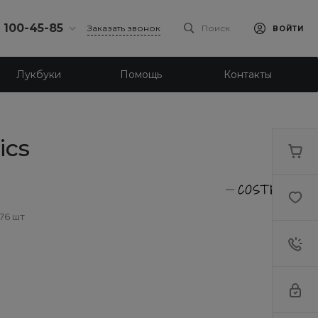
) 100-45-85
Заказать звонок
Поиск
ВОЙТИ
0-45-85
Лукбуки
Помощь
Контакты
к,
 д.93, оф. 6
-18:30
ходной
eb.ru
ics
7-80-70
к,
ш., 64
-18:30
 76 шт
ходной
eb.ru