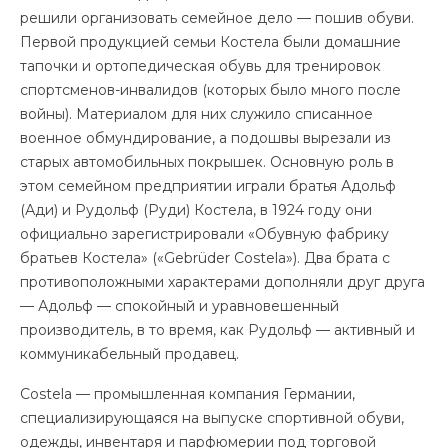
решили организовать семейное дело — пошив обуви.
Первой продукцией семьи Костела были домашние
тапочки и ортопедическая обувь для тренировок
спортсменов-инвалидов (которых было много после
войны). Материалом для них служило списанное
военное обмундирование, а подошвы вырезали из
старых автомобильных покрышек. Основную роль в
этом семейном предприятии играли братья Адольф
(Ади) и Рудольф (Руди) Костела, в 1924 году они
официально зарегистрировали «Обувную фабрику
братьев Костела» («Gebrüder Costela»). Два брата с
противоположными характерами дополняли друг друга
— Адольф — спокойный и уравновешенный
производитель, в то время, как Рудольф — активный и
коммуникабельный продавец.
Costela — промышленная компания Германии,
специализирующаяся на выпуске спортивной обуви,
одежды, инвентаря и парфюмерии под торговой