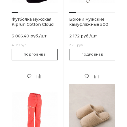
Футболка мужская
Брюки мужские
Kiprun Cotton Cloud
камуфляжные 500
Blue Jay Basics
Cotton Cloud Blue Jay
Basics
3 866.40 руб.
/
шт
2 172 руб.
/
шт
4 833 руб.
2 715 руб.
ПОДРОБНЕЕ
ПОДРОБНЕЕ