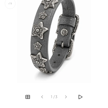
‹
›
1
/
3