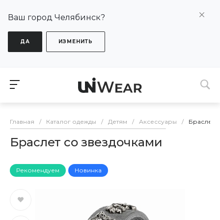
Ваш город Челябинск?
ДА
ИЗМЕНИТЬ
Главная
/
Каталог одежды
/
Детям
/
Аксессуары
/
Браслет 
Браслет со звездочками
Рекомендуем
Новинка