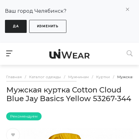
Ваш город Челябинск?
ДА
ИЗМЕНИТЬ
Главная
/
Каталог одежды
/
Мужчинам
/
Куртки
/
Мужская кур
Мужская куртка Cotton Cloud
Blue Jay Basics Yellow 53267-344
Рекомендуем