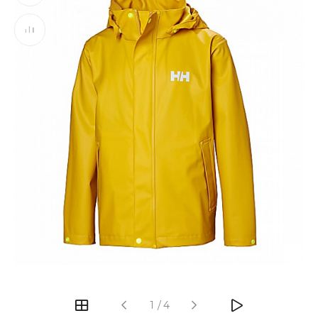
‹
›
1
/
4