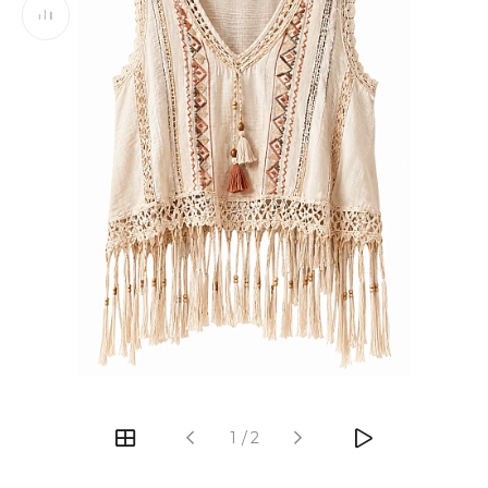
‹
›
1
/
2