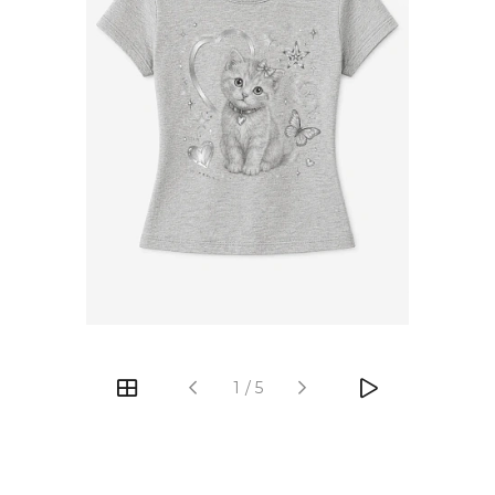
‹
›
1
/
5