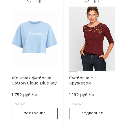
Женская футболка
Футболка с
Cotton Cloud Blue Jay
кружевом
Basics SGA04484-
BLUE
1 752 руб.
/
шт
1 192 руб.
/
шт
2 190 руб.
1 490 руб.
ПОДРОБНЕЕ
ПОДРОБНЕЕ