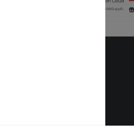
tton Cloud
очки Cotton Cloud
y Basics
Blue Jay Basics
0 руб.
24 190 руб.
19 990 руб.
Выбрать
Бренды