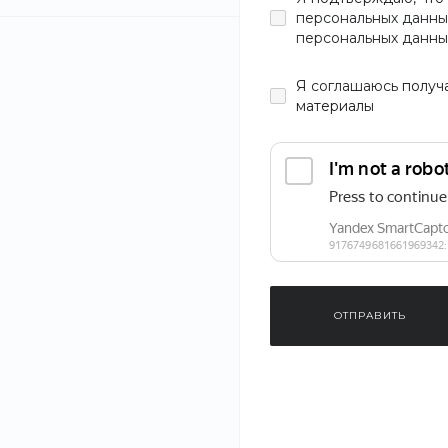
персональных данны
персональных данны
Цвет
Я
соглашаюсь
получ
материалы
Материал
Узор
Застежка
ОТПРАВИТЬ
Размер
Хит
Новинка
Сникерсы
20