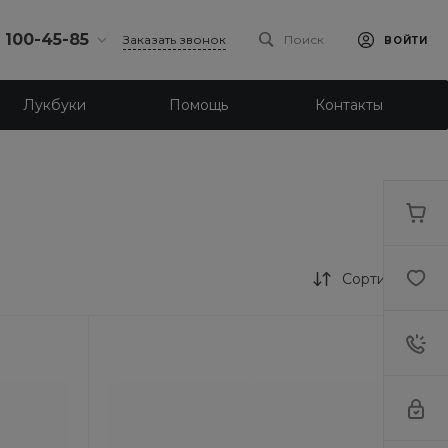
) 100-45-85
Заказать звонок
Поиск
ВОЙТИ
0-45-85
Лукбуки
Помощь
Контакты
к,
 д.93, оф. 6
-18:30
ходной
eb.ru
7-80-70
к,
ш., 64
Сортировка
-18:30
ходной
eb.ru