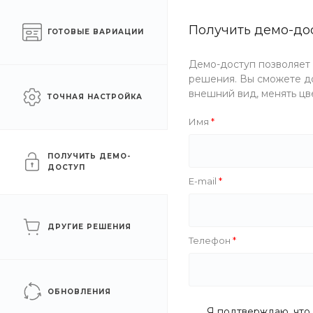
Готовый интернет-
Получить демо-до
Челябинск
ГОТОВЫЕ ВАРИАЦИИ
магазин одежды
Демо-доступ позволяет
Каталог одежды
Акции
решения. Вы сможете до
внешний вид, менять цв
ТОЧНАЯ НАСТРОЙКА
Главная
/
Каталог одежды
/
Детям
/
Обувь
/
Сникерсы
Имя
Сникерсы
ПОЛУЧИТЬ ДЕМО-
ДОСТУП
E-mail
ФИЛЬТР
ДРУГИЕ РЕШЕНИЯ
Телефон
Цена
Бренд
ОБНОВЛЕНИЯ
Я подтверждаю, что 