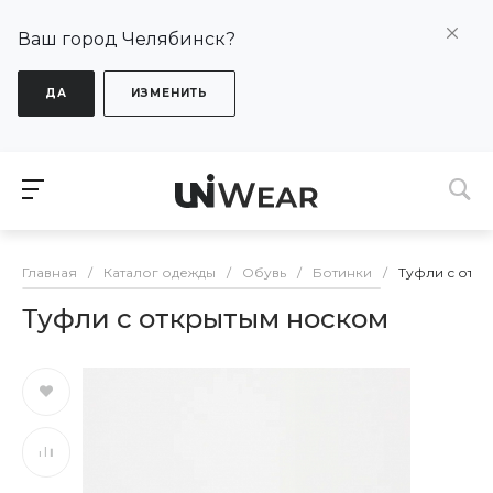
Ваш город Челябинск?
ДА
ИЗМЕНИТЬ
Главная
/
Каталог одежды
/
Обувь
/
Ботинки
/
Туфли с отк
Туфли с открытым носком