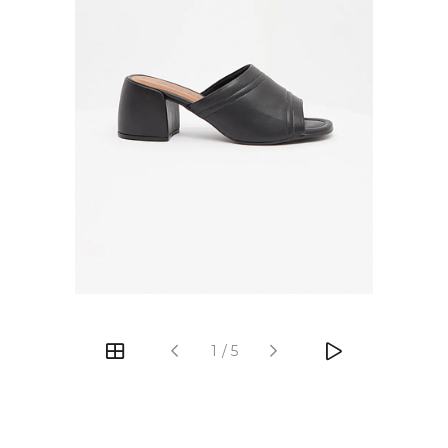
‹
›
1
/
5