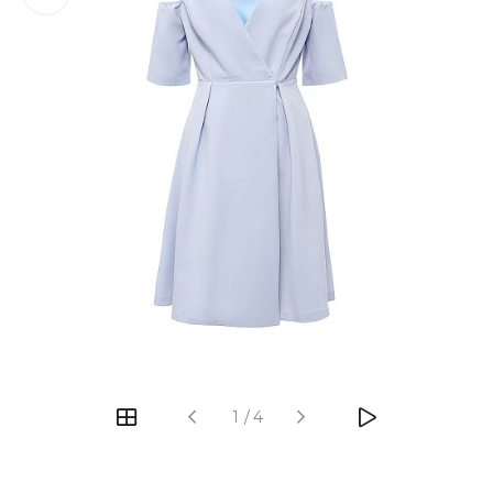
‹
›
1
/
4