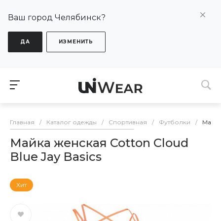
Ваш город Челябинск?
ДА
ИЗМЕНИТЬ
Главная
/
Каталог одежды
/
Спортивная
/
Футболки
/
Майка
Майка женская Cotton Cloud
Blue Jay Basics
Хит