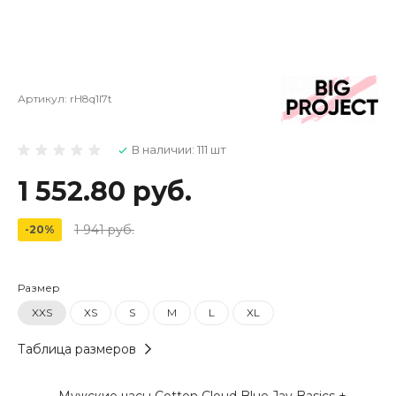
Артикул:
rH8q1I7t
В наличии: 111 шт
1 552.80 руб.
1 941 руб.
-20%
Размер
XXS
XS
S
M
L
XL
Таблица размеров
Мужские часы Cotton Cloud Blue Jay Basics +