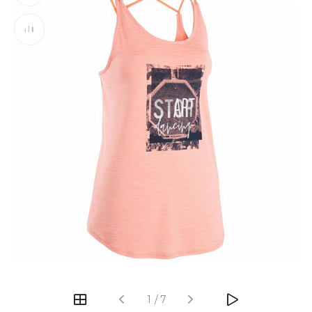
‹
›
1
/
7