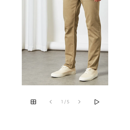
‹
›
1
/
5