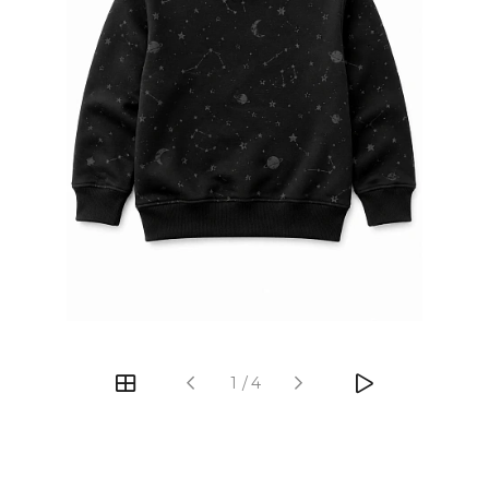
‹
›
1
/
4