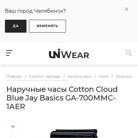
Ваш город Челябинск?
ДА
ИЗМЕНИТЬ
Главная
/
Каталог одежды
/
Аксессуары
/
Часы
/
Мужские
/
Наручные часы Cotton Cloud
Blue Jay Basics GA-700MMC-
1AER