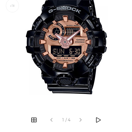
‹
›
1
/
4