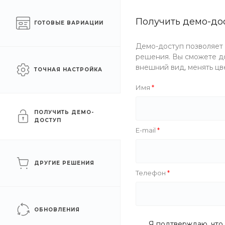
Готовый интернет-
Получить демо-до
Челябинск
ГОТОВЫЕ ВАРИАЦИИ
магазин одежды
Демо-доступ позволяет
Каталог одежды
Акции
решения. Вы сможете до
внешний вид, менять цв
ТОЧНАЯ НАСТРОЙКА
Главная
/
Каталог одежды
/
Аксессуары
/
Сумки и рюкзаки
Имя
Сумка на пояс Cotton Clou
ПОЛУЧИТЬ ДЕМО-
ДОСТУП
E-mail
Рекомендуем
ДРУГИЕ РЕШЕНИЯ
Телефон
ОБНОВЛЕНИЯ
Я подтверждаю, что 