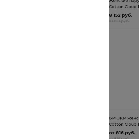
Женские наручные часы
Женские нар
Cotton Cloud Blue Jay
Cotton Cloud 
Basics SHE-3050PG-7A
Basics BA-11
10 232 руб.
8 152 руб.
12 790 руб.
10 190 руб.
Сумка через плечо
3 600 руб.
4 500 руб.
Рекомендуемые товары
Куртка мужская
БРЮКИ женск
водонепроницаемая
Cotton Cloud 
Cotton Cloud Blue Jay
Basics
от 800.80 руб.
от 816 руб.
Basics
от 800.80 руб.
от 816 руб.