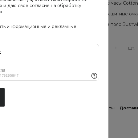
Мужские часы Cotton C
х
и даю свое
согласие на обработку
х
Солнцезащитные очки 
Сумка на пояс Bushwh
ать информационные и рекламные
-
+
шт.
Цвет
чёрный
Тип
Скидки
Способы оплаты
Достав