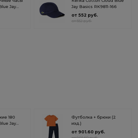
учные часы
Кепка Cotton Cloud Blue
Blue Jay
Jay Basics RK9811-166
0BC-1AER
от 552 руб.
от 552 руб.
ие 180
Футболка + брюки (2
Blue Jay
изд.)
от 901.60 руб.
от 901.60 руб.