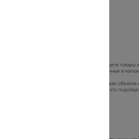
роверенных брендов. В нашем каталоге вы найдете товары л
а и скрыть недостатки. Все товары, представленные в мага
ор моделей позволят собрать стильную коллекцию образов 
одно и актуально в этом сезоне. Они подскажут, что подойде
Сопутствующие товары