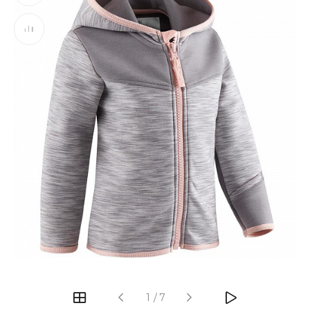
‹
›
1
/
7