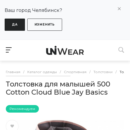
Ваш город Челябинск?
ДА
ИЗМЕНИТЬ
Главная
/
Каталог одежды
/
Спортивная
/
Толстовки
/
Толст
Толстовка для малышей 500
Cotton Cloud Blue Jay Basics
Рекомендуем