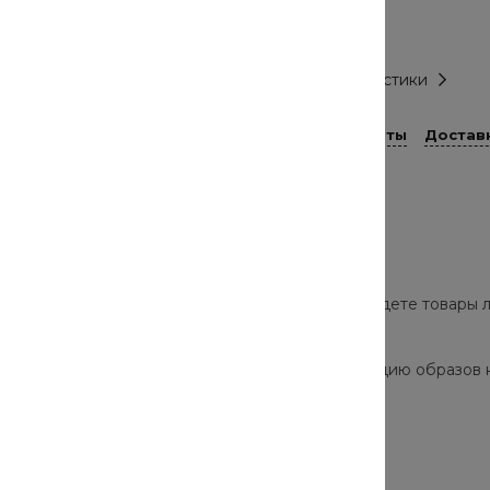
Размер
S
Все характеристики
Способы оплаты
Достав
роверенных брендов. В нашем каталоге вы найдете товары л
а и скрыть недостатки.
ор моделей позволят собрать стильную коллекцию образов 
одно и актуально в этом сезоне.