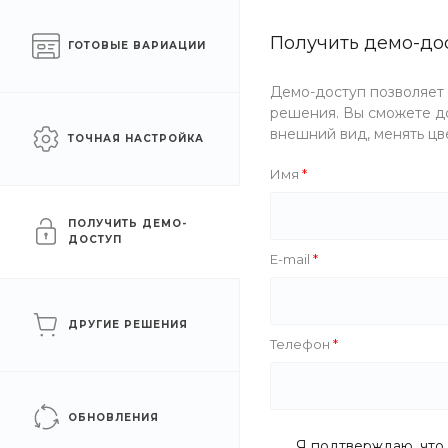
Готовый интернет-
Получить демо-до
Челябинск
ГОТОВЫЕ ВАРИАЦИИ
магазин одежды
Демо-доступ позволяет
Каталог одежды
Акции
решения. Вы сможете до
внешний вид, менять цв
ТОЧНАЯ НАСТРОЙКА
Главная
/
Каталог одежды
/
Женщинам
/
Брюки с высокой 
Имя
Брюки с высокой талией
ПОЛУЧИТЬ ДЕМО-
ДОСТУП
E-mail
ДРУГИЕ РЕШЕНИЯ
Телефон
ОБНОВЛЕНИЯ
Я подтверждаю, что 