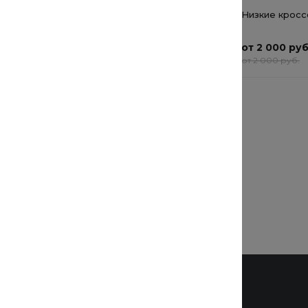
Женские наручные часы
Низкие кросс
Cotton Cloud Blue Jay
Basics
5 352 руб.
от 2 000 руб
6 690 руб.
от 2 000 руб.
Рубашка с длинным
рукавом и передним
карманом
от 5 004 руб.
от 5 004 руб.
Бренды