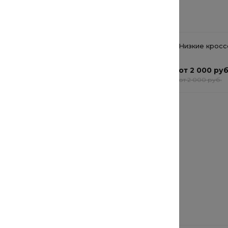
Сопутствующие товары
Мужская куртка бомбер
Низкие кросс
Cotton Cloud Blue Jay
Basics 191118-184
от 7 192 руб.
от 2 000 руб
от 7 192 руб.
от 2 000 руб.
Толстовка
568 руб.
710 руб.
Рекомендуемые товары