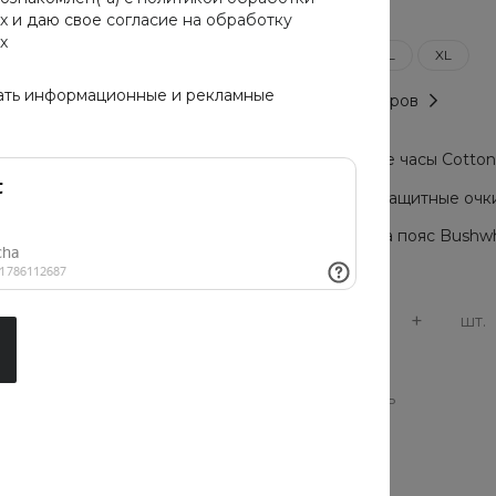
х
и даю свое
согласие на обработку
Размер
х
S
M
L
XL
ать информационные и рекламные
Таблица размеров
Мужские часы Cotton C
Солнцезащитные очки 
Сумка на пояс Bushwh
-
+
шт.
Производитель
Китай
Сезон
мульти