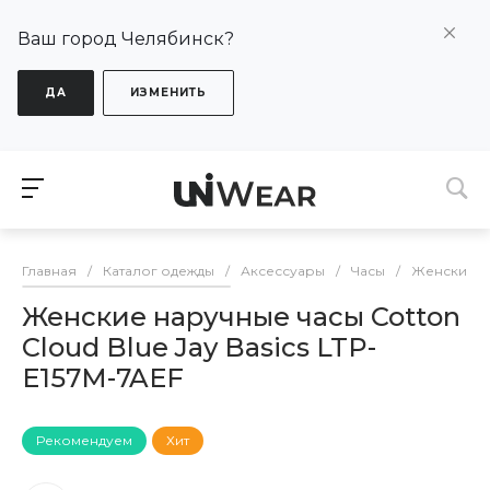
Ваш город Челябинск?
ДА
ИЗМЕНИТЬ
Главная
/
Каталог одежды
/
Аксессуары
/
Часы
/
Женские
Женские наручные часы Cotton
Cloud Blue Jay Basics LTP-
E157M-7AEF
Рекомендуем
Хит