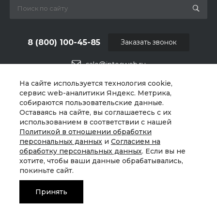
8 (800) 100-45-85
Заказать звонок
sale@intecweb.ru
На сайте используется технология cookie,
г. Челябинск, ул.Свободы, д.93, оф. 6
сервис web-аналитики Яндекс. Метрика,
собираются пользовательские данные.
Оставаясь на сайте, вы соглашаетесь с их
использованием в соответствии с нашей
Политикой в отношении обработки
персональных данных
и
Согласием на
обработку персональных данных
. Если вы не
хотите, чтобы ваши данные обрабатывались,
покиньте сайт.
Принять
© 2026 Universe, Все права защищены
Главная
Главная
Кабинет
Кабинет
Корзина
Корзина
Избранные
Избранные
Сравнение
Сравнение