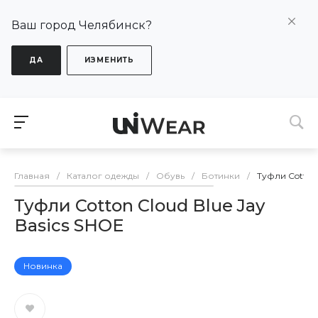
Ваш город Челябинск?
ДА
ИЗМЕНИТЬ
Главная
/
Каталог одежды
/
Обувь
/
Ботинки
/
Туфли Cotton 
Туфли Cotton Cloud Blue Jay
Basics SHOE
Новинка