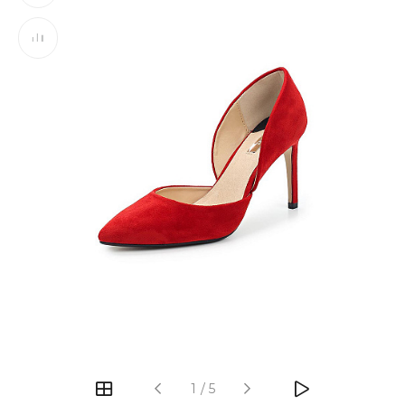
‹
›
1
/
5