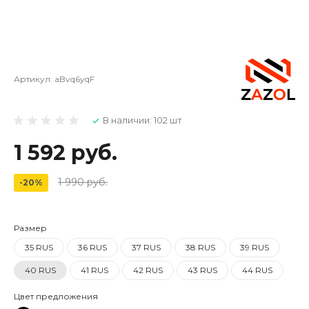
Артикул:
aBvq6yqF
В наличии: 102 шт
1 592 руб.
1 990 руб.
-20%
Размер
35 RUS
36 RUS
37 RUS
38 RUS
39 RUS
40 RUS
41 RUS
42 RUS
43 RUS
44 RUS
Цвет предложения