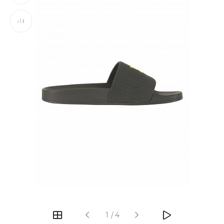
‹
›
1
/
4