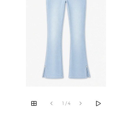
‹
›
1
/
4