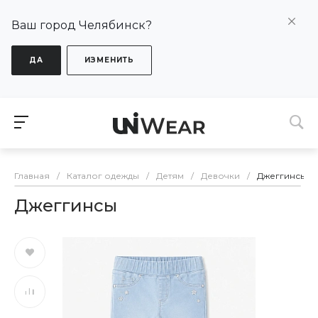
Ваш город Челябинск?
ДА
ИЗМЕНИТЬ
Главная
/
Каталог одежды
/
Детям
/
Девочки
/
Джеггинсы
Джеггинсы