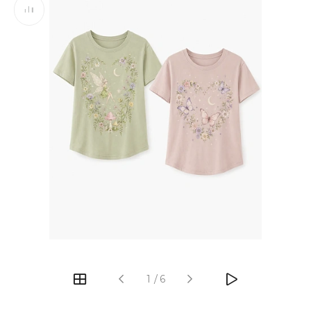
‹
›
1
/
6