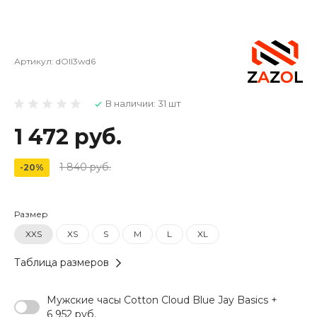
Артикул:
dOll3wd6
В наличии: 31 шт
1 472 руб.
1 840 руб.
-20%
Размер
XXS
XS
S
M
L
XL
Таблица размеров
Мужские часы Cotton Cloud Blue Jay Basics +
6 952 руб.