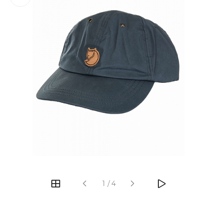
‹
›
1
/
4