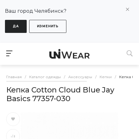
Ваш город Челябинск?
ДА
ИЗМЕНИТЬ
Главная
/
Каталог одежды
/
Аксессуары
/
Кепки
/
Кепка Cott
Кепка Cotton Cloud Blue Jay
Basics 77357-030