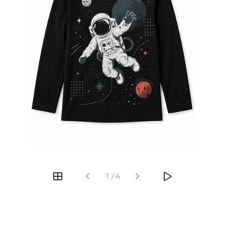
‹
›
1
/
4