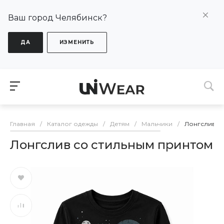
Ваш город Челябинск?
ДА
ИЗМЕНИТЬ
Главная
/
Каталог одежды
/
Детям
/
Мальчики
/
Лонгслив с
Лонгслив со стильным принтом