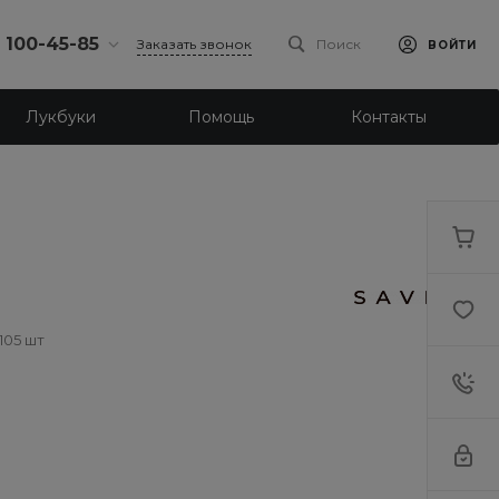
) 100-45-85
Заказать звонок
Поиск
ВОЙТИ
0-45-85
Лукбуки
Помощь
Контакты
к,
 д.93, оф. 6
-18:30
ходной
eb.ru
7-80-70
к,
ш., 64
-18:30
105 шт
ходной
eb.ru