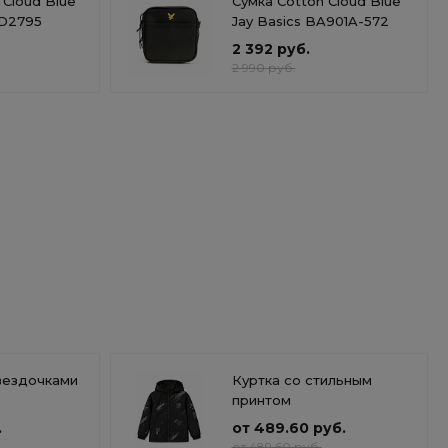
 Cloud Blue
Сумка Cotton Cloud Blue
ND2795
Jay Basics BA901A-572
2 392 руб.
2 990 руб.
вездочками
Куртка со стильным
принтом
.
от 489.60 руб.
от 489.60 руб.