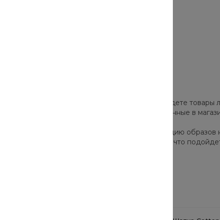
роверенных брендов. В нашем каталоге вы найдете товары л
а и скрыть недостатки. Все товары, представленные в мага
ор моделей позволят собрать стильную коллекцию образов 
одно и актуально в этом сезоне. Они подскажут, что подойде
Сопутствующие товары