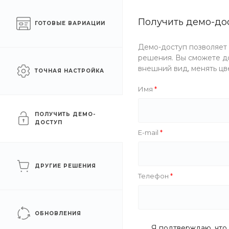
Готовый интернет-
Получить демо-до
Челябинск
ГОТОВЫЕ ВАРИАЦИИ
магазин одежды
Демо-доступ позволяет
Каталог одежды
Акции
решения. Вы сможете до
внешний вид, менять цв
ТОЧНАЯ НАСТРОЙКА
Главная
/
Каталог одежды
/
Детям
/
Мальчики
/
Свитшо
Имя
Свитшот
ПОЛУЧИТЬ ДЕМО-
ДОСТУП
E-mail
Хит
ДРУГИЕ РЕШЕНИЯ
Телефон
ОБНОВЛЕНИЯ
Я подтверждаю, что 