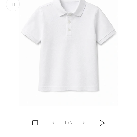
‹
›
1
/
2