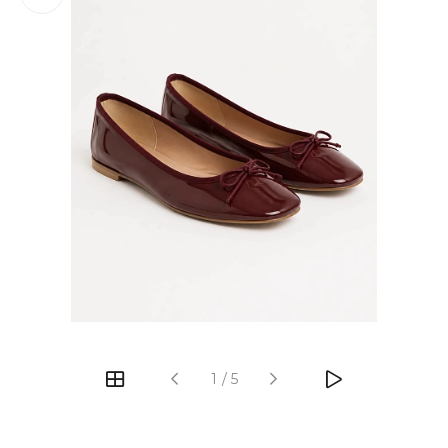
‹
›
1
/
5