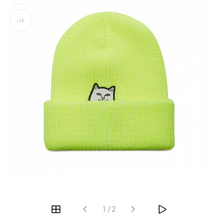
‹
›
1
/
2