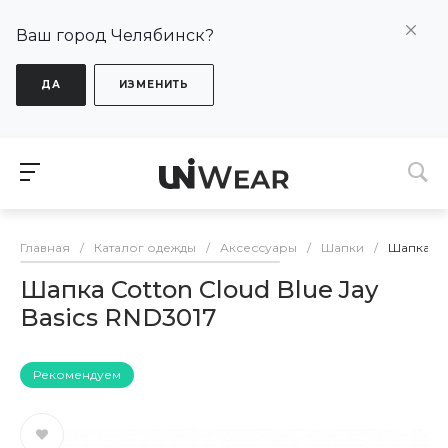
Ваш город Челябинск?
ДА
ИЗМЕНИТЬ
Главная
/
Каталог одежды
/
Аксессуары
/
Шапки
/
Шапка Cot
Шапка Cotton Cloud Blue Jay
Basics RND3017
Рекомендуем