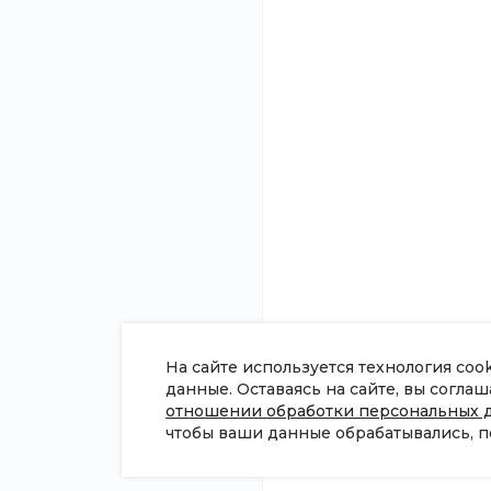
О компании
Помощь
Новости
Покупки
Статьи
Вопрос - ответ
Отзывы
Готовые образы
Вакансии
Возможности
Сотрудники
Согласие на обработку
персональных данных
Политика в отношении обработки
персональных данных
Сертификаты
На сайте используется технология coo
данные. Оставаясь на сайте, вы согла
отношении обработки персональных 
чтобы ваши данные обрабатывались, п
© 2026 Universe, Все права защищены