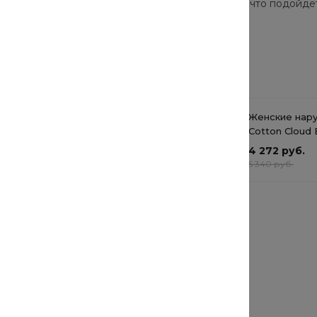
одно и актуально в этом сезоне. Они подскажут, что подойде
Сопутствующие товары
Кеды высокой формы
Женские нар
Cotton Cloud 
Basics LA67
от 913.60 руб.
4 272 руб.
от 913.60 руб.
5 340 руб.
Рубашка с длинным
рукавом и передним
карманом
от 5 004 руб.
от 5 004 руб.