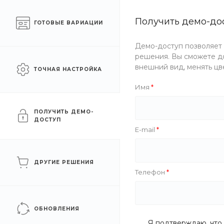
Готовый интернет-
Получить демо-до
Челябинск
ГОТОВЫЕ ВАРИАЦИИ
магазин одежды
Демо-доступ позволяет
Каталог одежды
Акции
решения. Вы сможете до
внешний вид, менять цв
ТОЧНАЯ НАСТРОЙКА
Главная
/
Каталог одежды
/
Женщинам
/
Блузы
/
Блуза 
Имя
Блуза «Cotton Cloud Blue 
ПОЛУЧИТЬ ДЕМО-
ДОСТУП
E-mail
ДРУГИЕ РЕШЕНИЯ
Телефон
ОБНОВЛЕНИЯ
Я подтверждаю, что 