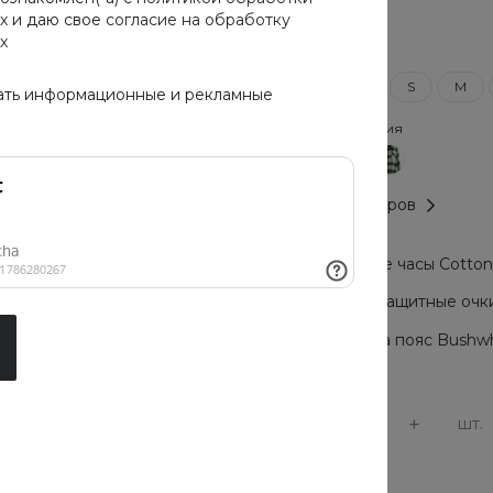
х
и даю свое
согласие на обработку
х
Размер
XXS
XS
S
M
ать информационные и рекламные
Цвет предложения
Таблица размеров
Мужские часы Cotton C
Солнцезащитные очки 
Сумка на пояс Bushwh
-
+
шт.