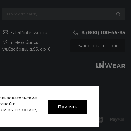
8 (800) 100-45-85
sale@intecweb.ru
г. Челябинск,
Заказать звонок
ул.Свободы, д.93, оф. 6
пользовательские
тикой в
Принять
Если вы не хотите,