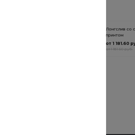
Рекомендуемые товары
Лонгслив и брюки (2 изд.)
Лонгслив со 
принтом
от 851.20 руб.
от 1 181.60 р
от 851.20 руб.
от 1 181.60 руб.
Вязаный свитер
от 5 400 руб.
от 5 400 руб.