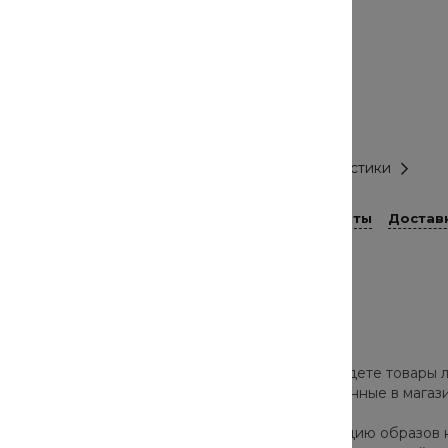
Материал
100% хлопок
Длина рукава
длинный рукав
Размер
XL
Все характеристики
Способы оплаты
Достав
роверенных брендов. В нашем каталоге вы найдете товары л
а и скрыть недостатки. Все товары, представленные в мага
ор моделей позволят собрать стильную коллекцию образов 