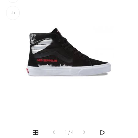
‹
›
1
/
4