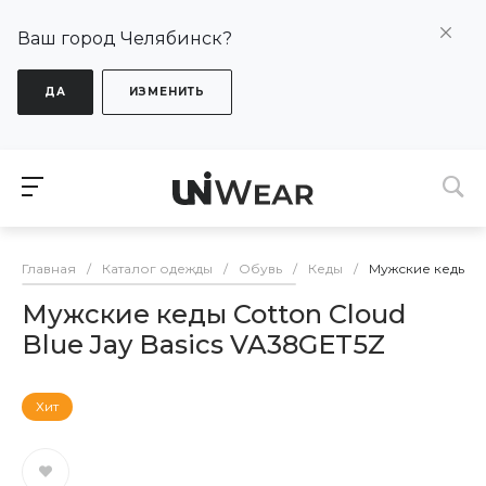
Ваш город Челябинск?
ДА
ИЗМЕНИТЬ
Главная
/
Каталог одежды
/
Обувь
/
Кеды
/
Мужские кеды Cot
Мужские кеды Cotton Cloud
Blue Jay Basics VA38GET5Z
Хит