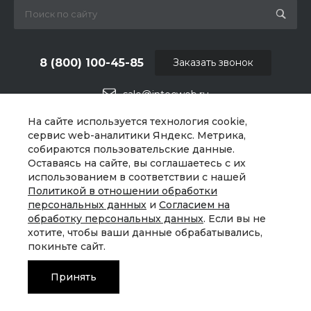
8 (800) 100-45-85
Заказать звонок
sale@intecweb.ru
На сайте используется технология cookie,
г. Челябинск, ул.Свободы, д.93, оф. 6
сервис web-аналитики Яндекс. Метрика,
собираются пользовательские данные.
Оставаясь на сайте, вы соглашаетесь с их
использованием в соответствии с нашей
Политикой в отношении обработки
персональных данных
и
Согласием на
обработку персональных данных
. Если вы не
хотите, чтобы ваши данные обрабатывались,
покиньте сайт.
Принять
© 2026 Universe, Все права защищены
Главная
Главная
Кабинет
Кабинет
Корзина
Корзина
Избранные
Избранные
Сравнение
Сравнение