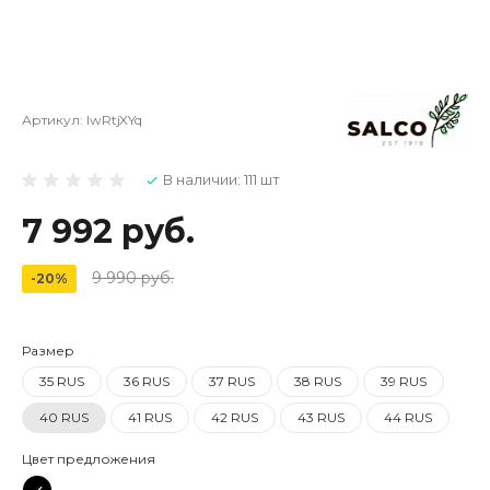
Артикул:
lwRtjXYq
В наличии: 111 шт
7 992 руб.
9 990 руб.
-20%
Размер
35 RUS
36 RUS
37 RUS
38 RUS
39 RUS
40 RUS
41 RUS
42 RUS
43 RUS
44 RUS
Цвет предложения