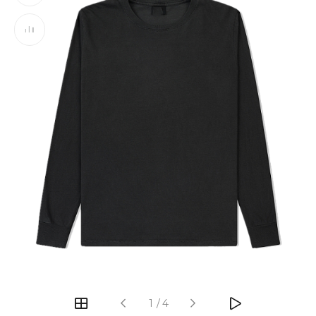
‹
›
1
/
4