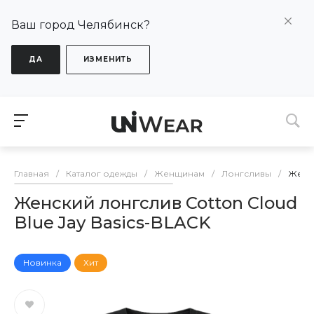
Ваш город Челябинск?
ДА
ИЗМЕНИТЬ
Главная
/
Каталог одежды
/
Женщинам
/
Лонгсливы
/
Женск
Женский лонгслив Cotton Cloud
Blue Jay Basics-BLACK
Новинка
Хит